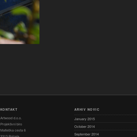
KONTAKT
ARHIV NOVIC
Artwood d.o.o.
January 2015
Projektivni biro
October 2014
Malteška cesta 6
September 2014
3313 Polzela