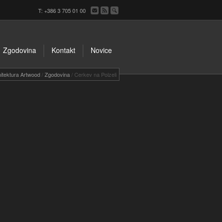
T: +386 3 705 01 00
Zgodovina
Kontakt
Novice
hitektura Artwood
/
Zgodovina
/
Cerkev na Polzeli